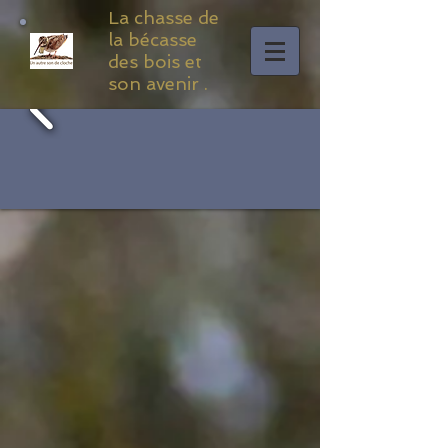
La chasse de
la bécasse
des bois et
son avenir .