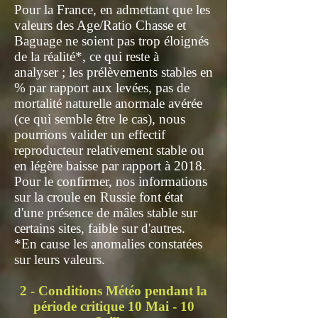
Pour la France, en admettant que les
valeurs des Age/Ratio Chasse et
Baguage ne soient pas trop éloignés
de la réalité*, ce qui reste à
analyser ; les prélèvements stables en
% par rapport aux levées, pas de
mortalité naturelle anormale avérée
(ce qui semble être le cas), nous
pourrions valider un effectif
reproducteur relativement stable ou
en légère baisse par rapport à 2018.
Pour le confirmer, nos informations
sur la croule en Russie font état
d'une présence de mâles stable sur
certains sites, faible sur d'autres.
*En cause les anomalies constatées
sur leurs valeurs.
2 - Conditions Météo pendant la
période critique 10 Mai - 10