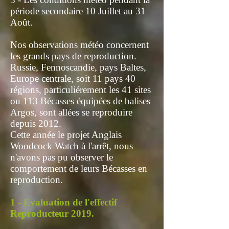
période secondaire 10 Juillet au 31
Août.
Nos observations météo concernent
les grands pays de reproduction.
Russie, Fennoscandie, pays Baltes,
Europe centrale, soit 11 pays 40
régions, particuliérement les 41 sites
ou 113 Bécasses équipées de balises
Argos, sont allées se reproduire
depuis 2012.
Cette année le projet Anglais
Woodcock Watch à l'arrêt, nous
n'avons pas pu observer le
comportement de leurs Bécasses en
reproduction.
1 - Evaluation de l'effectif
Reproducteur 2019.