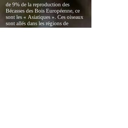
de 9% de la reproduction des
Bécasses des Bois Européenne, ce
sont les « Asiatiques ». Ces oiseaux
sont allés dans les régions de
Krasnoyarsk et de Kansk. Ces
grands migrateurs viennent en
majorité des pays d'hivernage situées
les plus au Sud. Ils parcourent
autour de 6.000 kms pour aller se
reproduire, autant pour revenir
hiverner.
Les conditions météo dans ces
régions ont été sêches avec peu de
précipitations, très peu d'humidité
des sols et de l'air. Des conditions
difficiles pendant la période critique
pour les jeunes se prolongeant
pendant une partie de la période
secondaire.
La reproduction doit être considérée