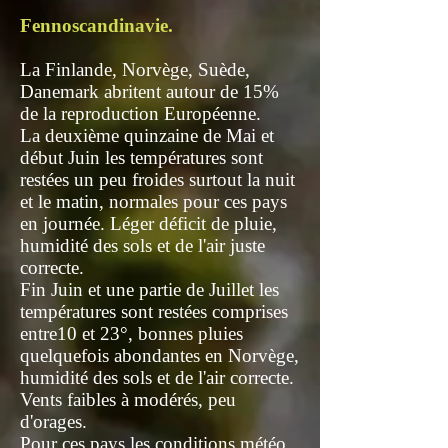
Fennoscandinavie.
La Finlande, Norvège, Suède,
Danemark abritent autour de 15%
de la reproduction Européenne.
La deuxième quinzaine de Mai et
début Juin les températures sont
restées un peu froides surtout la nuit
et le matin, normales pour ces pays
en journée. Léger déficit de pluie,
humidité des sols et de l'air juste
correcte.
Fin Juin et une partie de Juillet les
températures sont restées comprises
entre10 et 23°, bonnes pluies
quelquefois abondantes en Norvège,
humidité des sols et de l'air correcte.
Vents faibles à modérés, peu
d'orages.
Pour ces pays les conditions météo