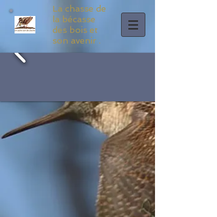
La chasse de
la bécasse
des bois et
son avenir .