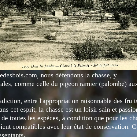
sedesbois.com, nous défendons la chasse, y
ales, comme celle du pigeon ramier (palombe) aux
adiction, entre l'appropriation raisonnable des fruits
ns cet esprit, la chasse est un loisir sain et passio
 de toutes les espèces, à condition que pour les ch
oient compatibles avec leur état de conservation.
ésentants.