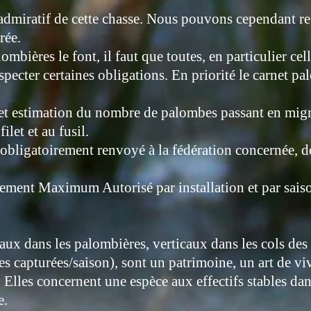
admiratif de cette chasse. Nous pouvons cependant reg
rée.
mbières le font, il faut que toutes, en particulier ce
pecter certaines obligations. En priorité le carnet pa
 estimation du nombre de palombes passant en migrati
let et au fusil.
 obligatoirement renvoyé à la fédération concernée, dè
vement Maximum Autorisé par installation et par saison
aux dans les palombières, verticaux dans les cols des 
capturées/saison), sont un patrimoine, un art de vivr
. Elles concernent une espèce aux effectifs stables da
e.