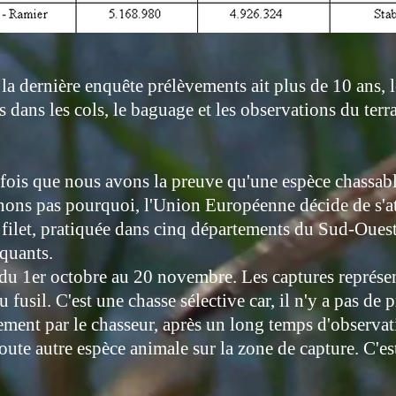
la dernière enquête prélèvements ait plus de 10 ans, 
dans les cols, le baguage et les observations du terra
 fois que nous avons la preuve qu'une espèce chassabl
ons pas pourquoi, l'Union Européenne décide de s'at
 filet, pratiquée dans cinq départements du Sud-Oues
iquants.
e du 1er octobre au 20 novembre. Les captures repré
u fusil. C'est une chasse sélective car, il n'y a pas de p
ement par le chasseur, après un long temps d'observati
oute autre espèce animale sur la zone de capture. C'est