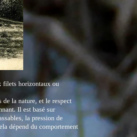
 filets horizontaux ou
 de la nature, et le respect
nnant. Il est basé sur
assables, la pression de
 Cela dépend du comportement