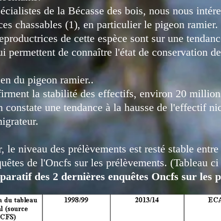
alistes de la Bécasse des bois, nous nous intéres
ces chassables (1), en particulier le pigeon ramier.
eproductrices de cette espèce sont sur une tendance
ui permettent de connaître l'état de conservation d
éen du pigeon ramier..
irment la stabilité des effectifs, environ 20 milli
 constate une tendance à la hausse de l'effectif ni
migrateur.
, le niveau des prélèvements est resté stable ent
quêtes de l'Oncfs sur les prélèvements. (Tableau ci
aratif des 2 dernières enquêtes Oncfs sur les 