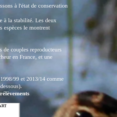
sons à l'état de conservation
 à la stabilité. Les deux
es espèces le montrent
ons de couples reproducteurs
cheur en France, et une
re 1998/99 et 2013/14 comme
 dessous).
prélèvements