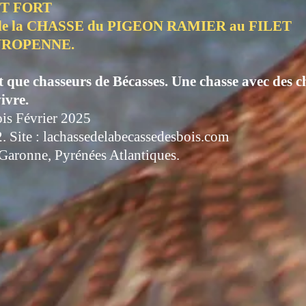
ET FORT
e la CHASSE du PIGEON RAMIER au FILET
UROPENNE.
que chasseurs de Bécasses. Une chasse avec des chie
ivre.
ois Février 2025
2. Site : lachassedelabecassedesbois.com
 Garonne, Pyrénées Atlantiques.