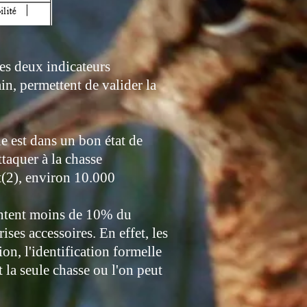
les deux indicateurs
in, permettent de valider la
e est dans un bon état de
taquer à la chasse
t(2), environ 10.000
sentent moins de 10% du
rises accessoires. En effet, les
on, l'identification formelle
 la seule chasse ou l'on peut