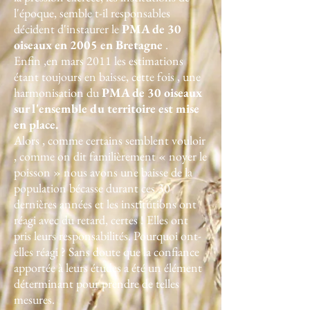
l'époque, semble t-il responsables
décident d'instaurer le
PMA de 30
oiseaux en 2005 en Bretagne
.
Enfin ,en mars 2011 les estimations
étant toujours en baisse, cette fois , une
harmonisation du
PMA de 30 oiseaux
sur l'ensemble du territoire est mise
en place.
Alors , comme certains semblent vouloir
, comme on dit familièrement « noyer le
poisson » nous avons une baisse de la
population bécasse durant ces 30
dernières années et les institutions ont
réagi avec du retard, certes ! Elles ont
pris leurs responsabilités. Pourquoi ont-
elles réagi ? Sans doute que la confiance
apportée à leurs études a été un élément
déterminant pour prendre de telles
mesures.