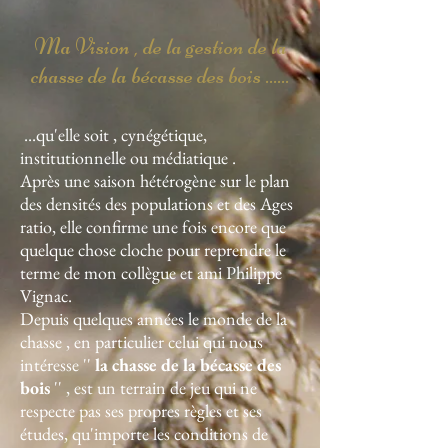
Ma Vision , de la gestion de la
chasse de la bécasse des bois ......
...qu'elle soit , cynégétique,
institutionnelle ou médiatique .
Après une saison hétérogène sur le plan
des densités des populations et des Ages
ratio, elle confirme une fois encore que
quelque chose cloche pour reprendre le
terme de mon collègue et ami Philippe
Vignac.
Depuis quelques années le monde de la
chasse , en particulier celui qui nous
intéresse ''
la chasse de la bécasse des
bois
'' , est un terrain de jeu qui ne
respecte pas ses propres règles et ses
études, qu'importe les conditions de