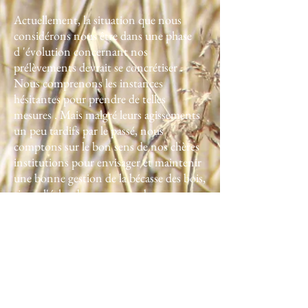
Actuellement, la situation que nous
considérons nous être dans une phase
d 'évolution concernant nos
prélèvements devrait se concrétiser .
Nous comprenons les instances
hésitantes pour prendre de telles
mesures . Mais malgré leurs agissements
un peu tardifs par le passé, nous
comptons sur le bon sens de nos chères
institutions pour envisager et maintenir
une bonne gestion de la bécasse des bois,
sinon l'écho des campanes de nos
compagnons dans nos campagnes ,
risque de devenir un lointain souvenir.
J'ai bien entendu les optimistes nous
expliquer avec leur baguette magique que
tout va bien et je crois qu'il est sain
d'échanger aussi sur nos divergences y
compris sur les réseaux sociaux, sinon