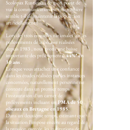
Scolopax Rusticola , de mon point de
vue la communication est une manière
semble t-il de maintenir la population
artificiellement !
Lors des trois enquêtes nationales sur les
prélèvements de la bécasse réalisées
depuis 1983 , nous avons une baisse
importante des prélèvements,
44%* en
30 ans
.
Lorsque vous attachez une confiance
dans les études réalisées par les instances
concernées, naturellement personne ne
conteste dans un premier temps
l'instauration d'un carnet de
prélèvements incluant un
PMA de 50
oiseaux en Bretagne en
1985
.
Dans un deuxième temps, estimant que
la situation l'impose encore au regard de
la pression exercée, les institutions de